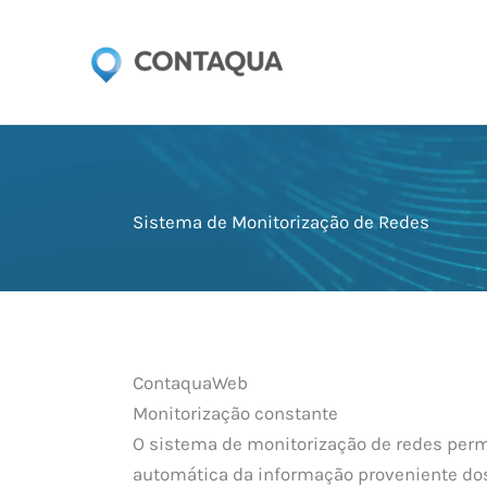
Skip
to
content
Sistema de Monitorização de Redes
ContaquaWeb
Monitorização constante
O sistema de monitorização de redes permi
automática da informação proveniente do